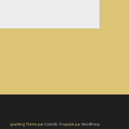
sparkling Thème par
Colorlib
. Propulsé par
WordPress