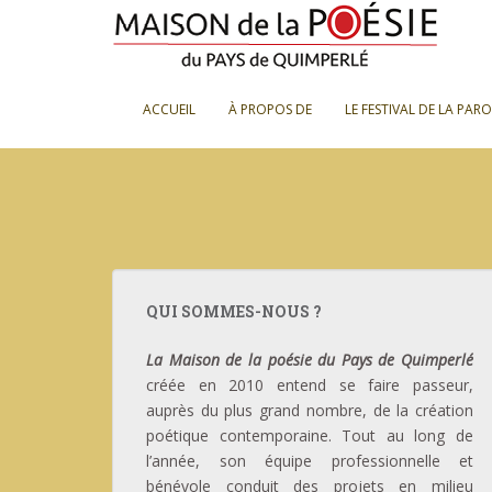
S
k
i
p
ACCUEIL
À PROPOS DE
LE FESTIVAL DE LA PAR
t
o
m
a
i
n
c
o
QUI SOMMES-NOUS ?
n
t
La Maison de la poésie du Pays de Quimperlé
e
créée en 2010 entend se faire passeur,
n
auprès du plus grand nombre, de la création
t
poétique contemporaine. Tout au long de
l’année, son équipe professionnelle et
bénévole conduit des projets en milieu