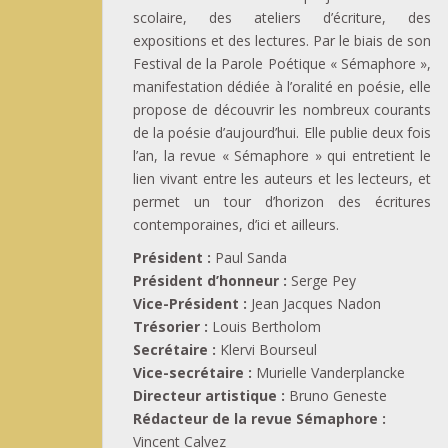
scolaire, des ateliers d’écriture, des
expositions et des lectures. Par le biais de son
Festival de la Parole Poétique « Sémaphore »,
manifestation dédiée à l’oralité en poésie, elle
propose de découvrir les nombreux courants
de la poésie d’aujourd’hui. Elle publie deux fois
l’an, la revue « Sémaphore » qui entretient le
lien vivant entre les auteurs et les lecteurs, et
permet un tour d’horizon des écritures
contemporaines, d’ici et ailleurs.
Président :
Paul Sanda
Président d’honneur :
Serge Pey
Vice-Président :
Jean Jacques Nadon
Trésorier :
Louis Bertholom
Secrétaire :
Klervi Bourseul
Vice-secrétaire :
Murielle Vanderplancke
Directeur artistique :
Bruno Geneste
Rédacteur de la revue Sémaphore :
Vincent Calvez