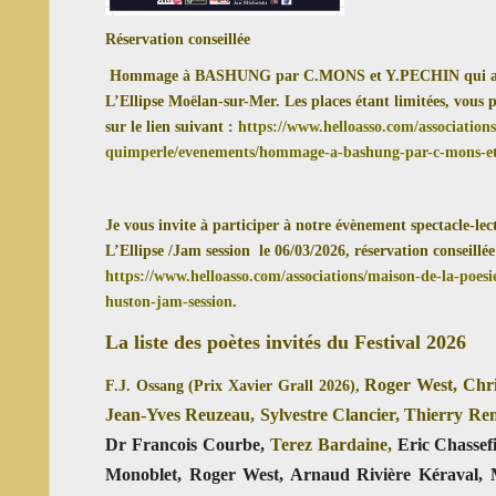
Réservation conseillée
Hommage à BASHUNG par C.MONS et Y.PECHIN qui aura l
L’Ellipse Moëlan-sur-Mer. Les places étant limitées, vous 
sur le lien suivant :
https://www.helloasso.com/association
quimperle/evenements/hommage-a-bashung-par-c-mons-et
Je vous invite à participer à notre évènement spectacle-l
L’Ellipse /Jam session le 06/03/2026, réservation conseillée
https://www.helloasso.com/associations/maison-de-la-poe
huston-jam-session
.
La liste des poètes invités du Festival 2026
Roger West, Chr
F.J. Ossang (Prix Xavier Grall 2026),
Jean-Yves Reuzeau, Sylvestre Clancier, Thierry Re
Dr Francois Courbe
,
Terez Bardaine,
Eric Chassef
Monoblet, Roger West, Arnaud Rivière Kéraval,