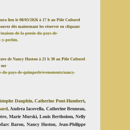
ieu le 08/03/2026 à 17 h au Pôle Culturel
pouvez dès maintenant les réserver en cliquant
s/maison-de-la-poesie-du-pays-de-
-y-pechin
.
ecture de Nancy Huston à 21 h 30 au Pôle Culturel
 sur
sie-du-pays-de-quimperle/evenements/nancy-
istophe Dauphin, Catherine Pont-Humbert
,
nard,
Andrea Iacovella, Catherine Bruneau,
ière, Marie Murski, Louis Bertholom, Nelly
 Marc Baron, Nancy Huston, Jean-Philippe