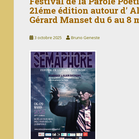
Festival de la Parole Poé
21éme édition autour d’ 
Gérard Manset du 6 au 8 
3 octobre 2025
Bruno Geneste