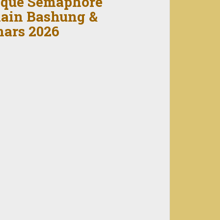
tique Sémaphore
Alain Bashung &
mars 2026