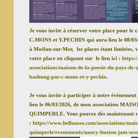
Je vous invite à réserver votre place pour
C.MONS et Y.PECHIN qui aura lieu le 08/03/2
à Moëlan-sur-Mer, les places étant limitées,
votre place en cliquant sur le lien ici :
https:
associations/maison-de-la-
poesie-du-pays-de-
bashung-
par-c-mons-et-y-pechin
.
Je vous invite à participer à notre évènemen
lieu le 06/03/2026, de mon association M
QUIMPERLE. Vous pouvez dès maintenant retr
:
https://www.helloasso.com/
associations/mais
quimperle/
evenements/nancy-huston-jam-
ses