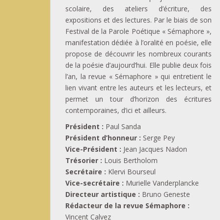
scolaire, des ateliers d’écriture, des
expositions et des lectures. Par le biais de son
Festival de la Parole Poétique « Sémaphore »,
manifestation dédiée à l’oralité en poésie, elle
propose de découvrir les nombreux courants
de la poésie d’aujourd’hui. Elle publie deux fois
l’an, la revue « Sémaphore » qui entretient le
lien vivant entre les auteurs et les lecteurs, et
permet un tour d’horizon des écritures
contemporaines, d’ici et ailleurs.
Président :
Paul Sanda
Président d’honneur :
Serge Pey
Vice-Président :
Jean Jacques Nadon
Trésorier :
Louis Bertholom
Secrétaire :
Klervi Bourseul
Vice-secrétaire :
Murielle Vanderplancke
Directeur artistique :
Bruno Geneste
Rédacteur de la revue Sémaphore :
Vincent Calvez