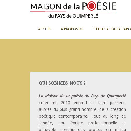
S
k
i
p
ACCUEIL
À PROPOS DE
LE FESTIVAL DE LA PAR
t
o
m
a
i
n
c
o
QUI SOMMES-NOUS ?
n
t
La Maison de la poésie du Pays de Quimperlé
e
créée en 2010 entend se faire passeur,
n
auprès du plus grand nombre, de la création
t
poétique contemporaine. Tout au long de
l’année, son équipe professionnelle et
bénévole conduit des projets en milieu