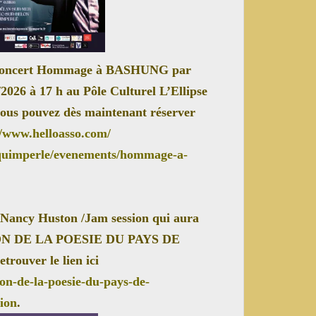
 le concert Hommage à BASHUNG par
026 à 17 h au Pôle Culturel L’Ellipse
 vous pouvez dès maintenant réserver
//www.helloasso.com/
quimperle/
evenements/hommage-a-
t Nancy Huston /Jam session qui aura
AISON DE LA POESIE DU PAYS DE
ouver le lien ici
on-de-la-
poesie-du-pays-de-
sion
.