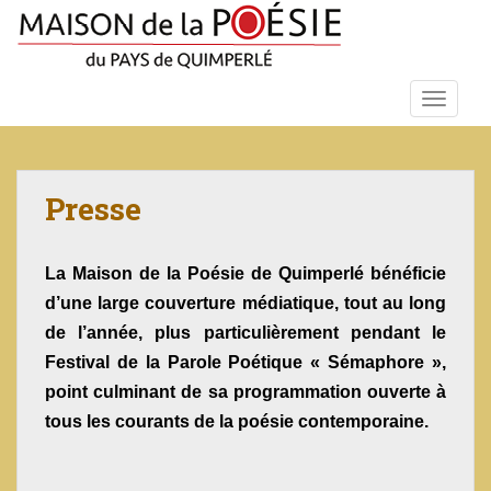
S
k
i
p
TOGGLE
t
o
m
a
Presse
i
n
c
La Maison de la Poésie de Quimperlé
bénéficie
o
d’une large couverture médiatique, tout au long
n
de l’année, plus particulièrement pendant le
t
Festival de la Parole Poétique « Sémaphore »,
e
n
point culminant de sa programmation ouverte à
t
tous les courants de la poésie contemporaine.