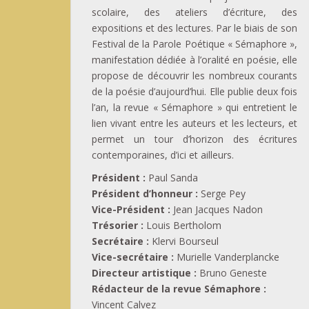
scolaire, des ateliers d’écriture, des
expositions et des lectures. Par le biais de son
Festival de la Parole Poétique « Sémaphore »,
manifestation dédiée à l’oralité en poésie, elle
propose de découvrir les nombreux courants
de la poésie d’aujourd’hui. Elle publie deux fois
l’an, la revue « Sémaphore » qui entretient le
lien vivant entre les auteurs et les lecteurs, et
permet un tour d’horizon des écritures
contemporaines, d’ici et ailleurs.
Président :
Paul Sanda
Président d’honneur :
Serge Pey
Vice-Président :
Jean Jacques Nadon
Trésorier :
Louis Bertholom
Secrétaire :
Klervi Bourseul
Vice-secrétaire :
Murielle Vanderplancke
Directeur artistique :
Bruno Geneste
Rédacteur de la revue Sémaphore :
Vincent Calvez