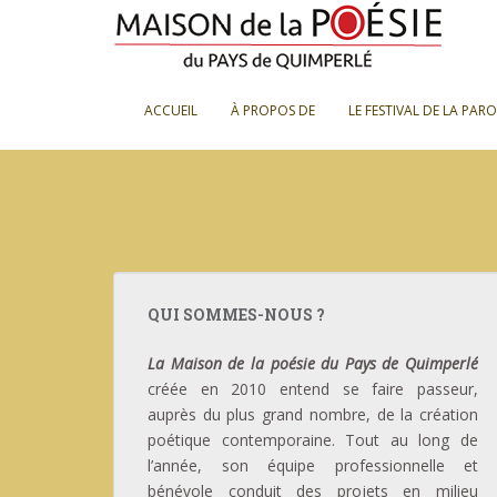
S
k
i
p
ACCUEIL
À PROPOS DE
LE FESTIVAL DE LA PAR
t
o
m
a
i
n
c
o
QUI SOMMES-NOUS ?
n
t
La Maison de la poésie du Pays de Quimperlé
e
créée en 2010 entend se faire passeur,
n
auprès du plus grand nombre, de la création
t
poétique contemporaine. Tout au long de
l’année, son équipe professionnelle et
bénévole conduit des projets en milieu