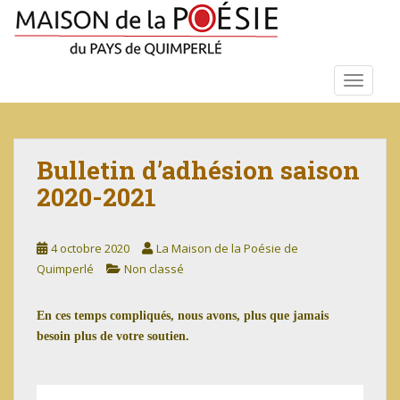
S
k
i
p
TOGGLE
t
o
m
a
Bulletin d’adhésion saison
i
2020-2021
n
c
o
4 octobre 2020
La Maison de la Poésie de
n
Quimperlé
Non classé
t
e
n
En ces temps compliqués, nous avons, plus que jamais
t
besoin plus de votre soutien.