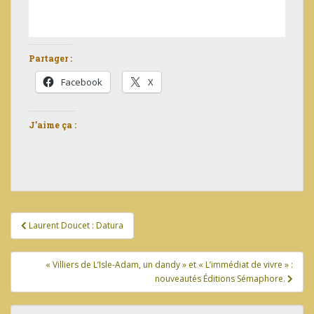
Partager :
Facebook
X
J’aime ça :
Navigation
Laurent Doucet : Datura
de
l’article
« Villiers de L’Isle-Adam, un dandy » et « L’immédiat de vivre » :
nouveautés Éditions Sémaphore.