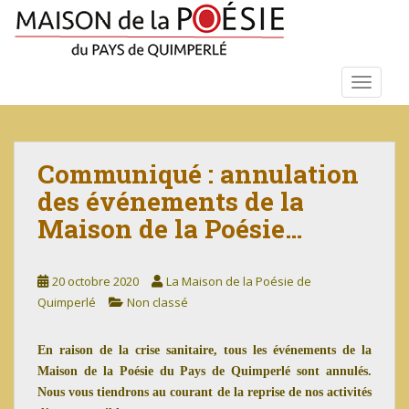
S
k
i
p
TOGGLE
t
o
m
a
Communiqué : annulation
i
des événements de la
n
c
Maison de la Poésie…
o
n
20 octobre 2020
La Maison de la Poésie de
t
Quimperlé
Non classé
e
n
t
En raison de la crise sanitaire, tous les événements de la
Maison de la Poésie du Pays de Quimperlé sont annulés.
Nous vous tiendrons au courant de la reprise de nos activités