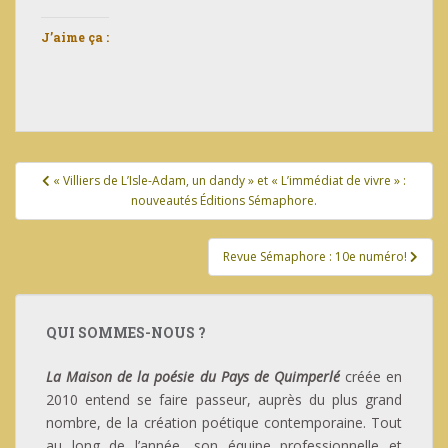
J’aime ça :
Navigation
« Villiers de L’Isle-Adam, un dandy » et « L’immédiat de vivre » :
de
nouveautés Éditions Sémaphore.
l’article
Revue Sémaphore : 10e numéro!
QUI SOMMES-NOUS ?
La Maison de la poésie du Pays de Quimperlé
créée en
2010 entend se faire passeur, auprès du plus grand
nombre, de la création poétique contemporaine. Tout
au long de l’année, son équipe professionnelle et