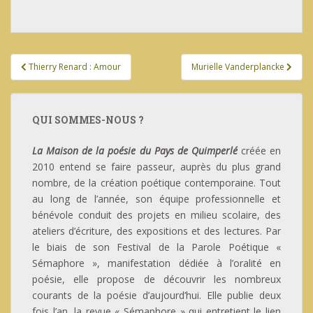
Navigation
Thierry Renard : Amour
Murielle Vanderplancke
de
l’article
QUI SOMMES-NOUS ?
La Maison de la poésie du Pays de Quimperlé
créée en
2010 entend se faire passeur, auprès du plus grand
nombre, de la création poétique contemporaine. Tout
au long de l’année, son équipe professionnelle et
bénévole conduit des projets en milieu scolaire, des
ateliers d’écriture, des expositions et des lectures. Par
le biais de son Festival de la Parole Poétique «
Sémaphore », manifestation dédiée à l’oralité en
poésie, elle propose de découvrir les nombreux
courants de la poésie d’aujourd’hui. Elle publie deux
fois l’an, la revue « Sémaphore » qui entretient le lien