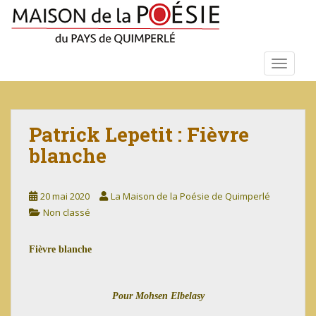
S
k
i
p
TOGGLE
t
o
m
a
Patrick Lepetit : Fièvre
i
blanche
n
c
o
20 mai 2020
La Maison de la Poésie de Quimperlé
n
Non classé
t
e
n
Fièvre blanche
t
Pour Mohsen Elbelasy