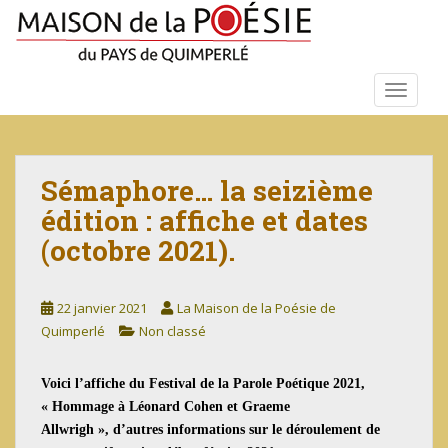
S
k
i
p
TOGGLE
t
o
m
a
Sémaphore… la seizième
i
édition : affiche et dates
n
c
(octobre 2021).
o
n
22 janvier 2021
La Maison de la Poésie de
t
Quimperlé
Non classé
e
n
t
Voici l’affiche du Festival de la Parole Poétique 2021,
« Hommage à Léonard Cohen et Graeme
Allwrigh », d’autres informations sur le déroulement de