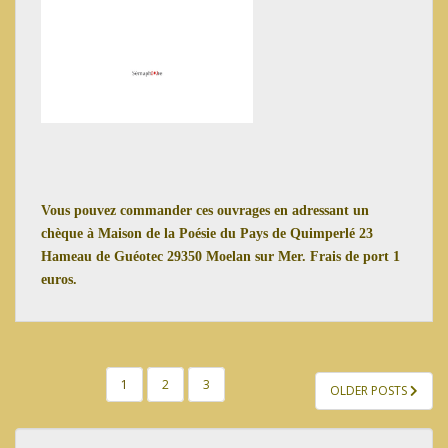
Vous pouvez commander ces ouvrages en adressant un
chèque à Maison de la Poésie du Pays de Quimperlé 23
Hameau de Guéotec 29350 Moelan sur Mer. Frais de port 1
euros.
PAGINATION
1
2
3
OLDER POSTS
DES
PUBLICATIONS