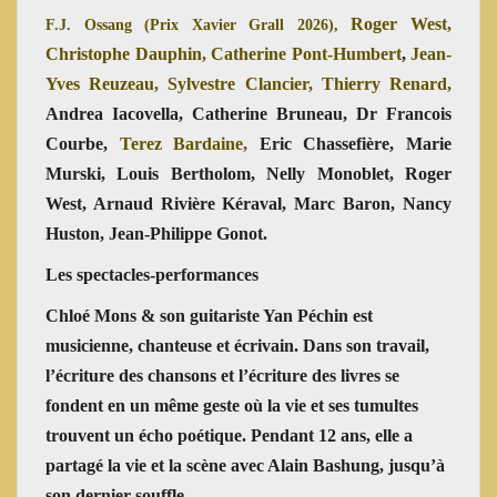
Roger West,
F.J. Ossang (Prix Xavier Grall 2026),
Christophe Dauphin, Catherine Pont-Humbert
,
Jean-
Yves Reuzeau, Sylvestre Clancier, Thierry Renard,
Andrea Iacovella, Catherine Bruneau, Dr Francois
Courbe
,
Terez Bardaine,
Eric Chassefière, Marie
Murski, Louis Bertholom, Nelly Monoblet, Roger
West, Arnaud Rivière Kéraval, Marc Baron, Nancy
Huston, Jean-Philippe Gonot.
Les spectacles-performances
Chloé Mons & son guitariste Yan Péchin
est
musicienne, chanteuse et écrivain. Dans son travail,
l’écriture des chansons et l’écriture des livres se
fondent en un même geste où la vie et ses tumultes
trouvent un écho poétique. Pendant 12 ans, elle a
partagé la vie et la scène avec Alain Bashung, jusqu’à
son dernier souffle.