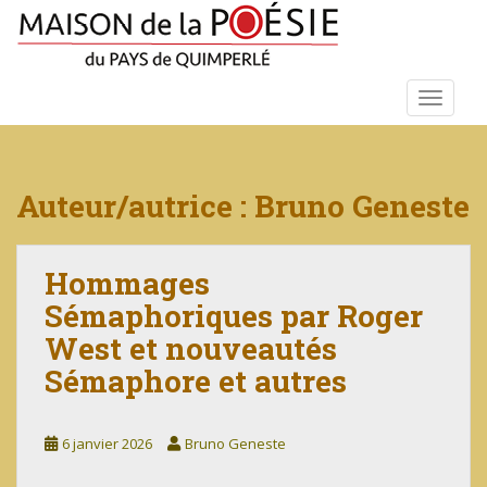
S
k
i
p
TOGGLE
t
o
m
a
Auteur/autrice :
Bruno Geneste
i
n
c
Hommages
o
Sémaphoriques par Roger
n
t
West et nouveautés
e
Sémaphore et autres
n
t
6 janvier 2026
Bruno Geneste