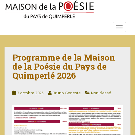
S
k
i
p
TOGGLE
t
o
m
a
Programme de la Maison
i
de la Poésie du Pays de
n
c
Quimperlé 2026
o
n
3 octobre 2025
Bruno Geneste
Non classé
t
e
n
t