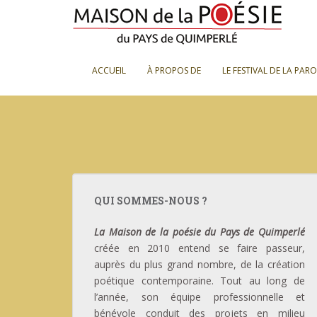
S
k
i
p
ACCUEIL
À PROPOS DE
LE FESTIVAL DE LA PAR
t
o
m
a
i
n
c
o
QUI SOMMES-NOUS ?
n
t
La Maison de la poésie du Pays de Quimperlé
e
créée en 2010 entend se faire passeur,
n
auprès du plus grand nombre, de la création
t
poétique contemporaine. Tout au long de
l’année, son équipe professionnelle et
bénévole conduit des projets en milieu