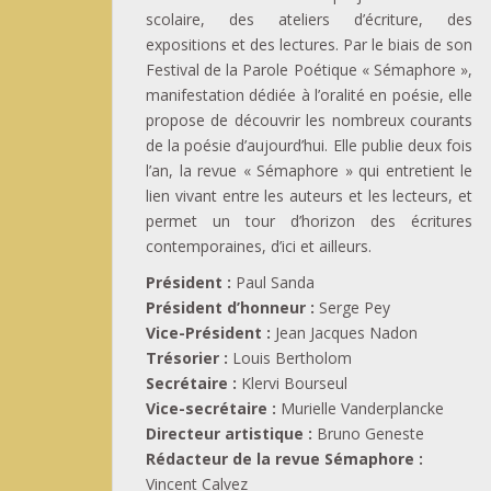
scolaire, des ateliers d’écriture, des
expositions et des lectures. Par le biais de son
Festival de la Parole Poétique « Sémaphore »,
manifestation dédiée à l’oralité en poésie, elle
propose de découvrir les nombreux courants
de la poésie d’aujourd’hui. Elle publie deux fois
l’an, la revue « Sémaphore » qui entretient le
lien vivant entre les auteurs et les lecteurs, et
permet un tour d’horizon des écritures
contemporaines, d’ici et ailleurs.
Président :
Paul Sanda
Président d’honneur :
Serge Pey
Vice-Président :
Jean Jacques Nadon
Trésorier :
Louis Bertholom
Secrétaire :
Klervi Bourseul
Vice-secrétaire :
Murielle Vanderplancke
Directeur artistique :
Bruno Geneste
Rédacteur de la revue Sémaphore :
Vincent Calvez